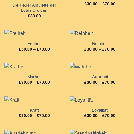
Preisspan
£
30.00
–
£
70.00
Die Feuer Amulette der
£30.00
Lotus Druiden
bis
£70.00
£
88.00
Freiheit
Reinheit
Preisspanne:
Preisspan
£
30.00
–
£
70.00
£
30.00
–
£
70.00
£30.00
£30.00
bis
bis
£70.00
£70.00
Klarheit
Wahrheit
Preisspanne:
Preisspan
£
30.00
–
£
70.00
£
30.00
–
£
70.00
£30.00
£30.00
bis
bis
£70.00
£70.00
Kraft
Loyalität
Preisspanne:
Preisspan
£
30.00
–
£
70.00
£
30.00
–
£
70.00
£30.00
£30.00
bis
bis
£70.00
£70.00