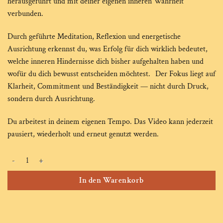
herausgeführt und mit deiner eigenen inneren Wahrheit
verbunden.
Durch geführte Meditation, Reflexion und energetische
Ausrichtung erkennst du, was Erfolg für dich wirklich bedeutet,
welche inneren Hindernisse dich bisher aufgehalten haben und
wofür du dich bewusst entscheiden möchtest. Der Fokus liegt auf
Klarheit, Commitment und Beständigkeit — nicht durch Druck,
sondern durch Ausrichtung.
Du arbeitest in deinem eigenen Tempo. Das Video kann jederzeit
pausiert, wiederholt und erneut genutzt werden.
OWN YOUR PATH – Geh deinen eigenen Weg Menge
Alternative:
In den Warenkorb